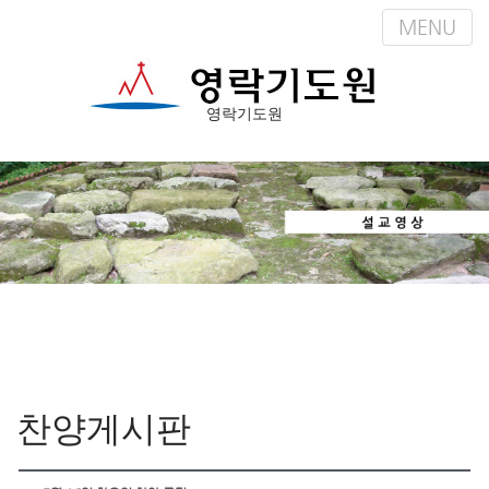
MENU
영락기도원
M
S
k
a
i
i
p
n
t
m
o
e
c
n
o
n
u
t
e
n
찬양게시판
t