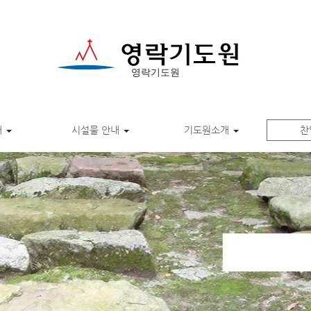
영락기도원
내
시설물 안내
기도원소개
찬