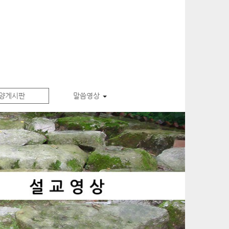
양게시판
말씀영상