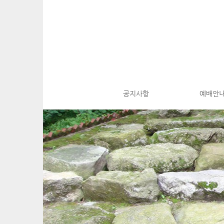
M
S
공지사항
예배안
k
a
i
i
p
n
t
m
o
e
c
n
o
n
u
t
e
n
t