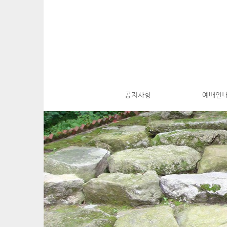
M
S
공지사항
예배안
k
a
i
i
p
n
t
m
o
e
c
n
o
n
u
t
e
n
t