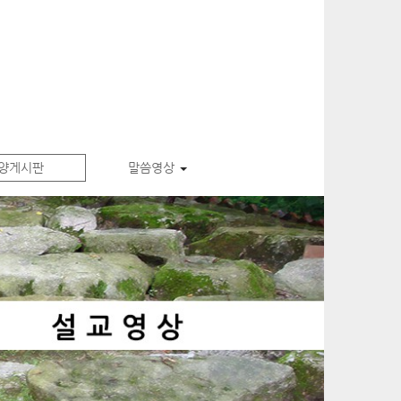
양게시판
말씀영상