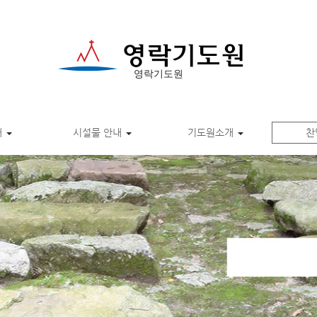
영락기도원
내
시설물 안내
기도원소개
찬