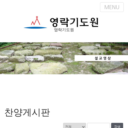
MENU
영락기도원
M
S
k
a
i
i
p
n
t
m
o
e
c
n
o
n
u
t
e
n
찬양게시판
t
검색